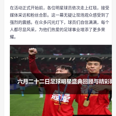
在活动正式开始前，各位明星球员依次走上红毯，接受
媒体采访和粉丝合影。这一幕无疑让现场观众感受到了
强烈的震撼。在众多闪光灯下，球员们自信满满，每个
人都尽显风采，为他们热爱的足球事业增添了更多荣
耀。