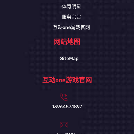
体育明星
服务宗旨
互动one游戏官网
网站地图
SiteMap
互动one游戏官网
13964531897