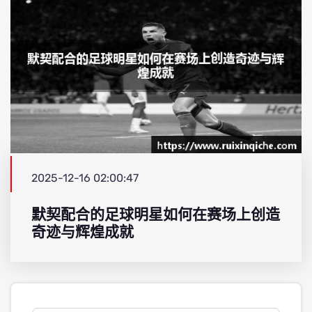
2025-12-16 02:00:47
默契配合的足球明星如何在赛场上创造
奇迹与辉煌成就