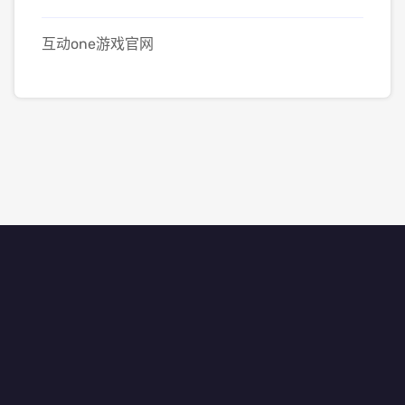
互动one游戏官网