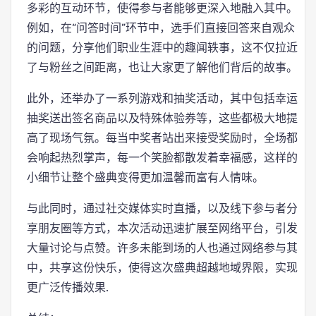
多彩的互动环节，使得参与者能够更深入地融入其中。
例如，在“问答时间”环节中，选手们直接回答来自观众
的问题，分享他们职业生涯中的趣闻轶事，这不仅拉近
了与粉丝之间距离，也让大家更了解他们背后的故事。
此外，还举办了一系列游戏和抽奖活动，其中包括幸运
抽奖送出签名商品以及特殊体验券等，这些都极大地提
高了现场气氛。每当中奖者站出来接受奖励时，全场都
会响起热烈掌声，每一个笑脸都散发着幸福感，这样的
小细节让整个盛典变得更加温馨而富有人情味。
与此同时，通过社交媒体实时直播，以及线下参与者分
享朋友圈等方式，本次活动迅速扩展至网络平台，引发
大量讨论与点赞。许多未能到场的人也通过网络参与其
中，共享这份快乐，使得这次盛典超越地域界限，实现
更广泛传播效果.