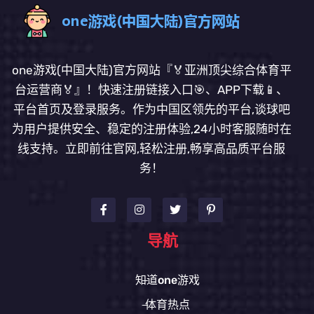
one游戏(中国大陆)官方网站『🏅亚洲顶尖综合体育平
台运营商🏅』！快速注册链接入口🎯、APP下载📱、
平台首页及登录服务。作为中国区领先的平台,谈球吧
为用户提供安全、稳定的注册体验,24小时客服随时在
线支持。立即前往官网,轻松注册,畅享高品质平台服
务！
导航
知道one游戏
体育热点