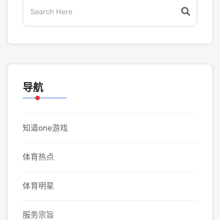
导航
知道one游戏
体育热点
体育明星
服务宗旨